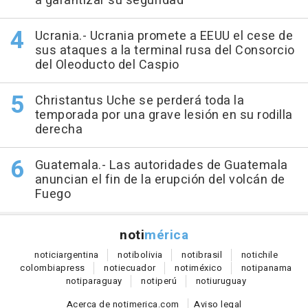
a garantizar su seguridad
Ucrania.- Ucrania promete a EEUU el cese de
sus ataques a la terminal rusa del Consorcio
del Oleoducto del Caspio
Christantus Uche se perderá toda la
temporada por una grave lesión en su rodilla
derecha
Guatemala.- Las autoridades de Guatemala
anuncian el fin de la erupción del volcán de
Fuego
noti
mérica
notici
argentina
noti
bolivia
noti
brasil
noti
chile
colombia
press
noti
ecuador
noti
méxico
noti
panama
noti
paraguay
noti
perú
noti
uruguay
Acerca de notimerica.com
Aviso legal