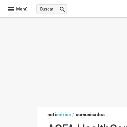
Menú
noti
mérica
/
comunicados