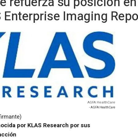
 refuerza su posición en
 Enterprise Imaging Repo
AGFA HealthCare
- AGFA HealthCare
firmante)
nocida por KLAS Research por sus
acción