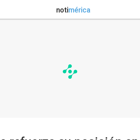
noti
mérica