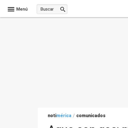
Menú
noti
mérica
/
comunicados