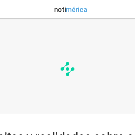
noti
mérica