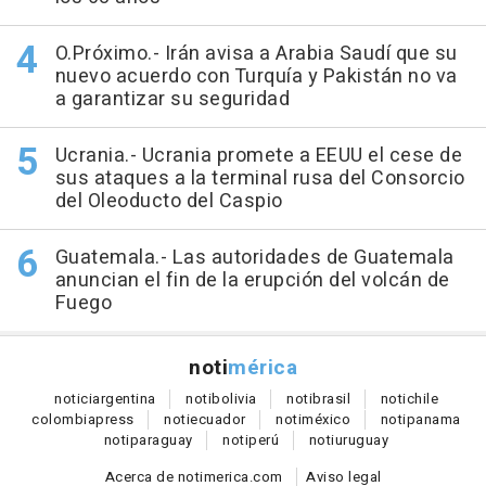
O.Próximo.- Irán avisa a Arabia Saudí que su
nuevo acuerdo con Turquía y Pakistán no va
a garantizar su seguridad
Ucrania.- Ucrania promete a EEUU el cese de
sus ataques a la terminal rusa del Consorcio
del Oleoducto del Caspio
Guatemala.- Las autoridades de Guatemala
anuncian el fin de la erupción del volcán de
Fuego
noti
mérica
notici
argentina
noti
bolivia
noti
brasil
noti
chile
colombia
press
noti
ecuador
noti
méxico
noti
panama
noti
paraguay
noti
perú
noti
uruguay
Acerca de notimerica.com
Aviso legal