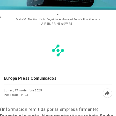
Scuba V3: The World's 1st Cognitive AI-Powered Robotic Pool Cleaners
- AIPER/PR NEWSWIRE
Europa Press Comunicados
Lunes, 17 noviembre 2025
Publicado: 14:03
Abri
(Información remitida por la empresa firmante)
Durante el evento, Aiper mostrará sus robots Scuba