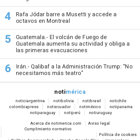
Rafa Jódar barre a Musetti y accede a
octavos en Montreal
Guatemala.- El volcán de Fuego de
Guatemala aumenta su actividad y obliga a
las primeras evacuaciones
Irán.- Qalibaf a la Administración Trump: "No
necesitamos más teatro"
noti
mérica
notici
argentina
noti
bolivia
noti
brasil
noti
chile
colombia
press
noti
ecuador
noti
méxico
noti
panama
noti
paraguay
noti
perú
noti
uruguay
Acerca de notimerica.com
Aviso legal
Cumplimiento normativo
Política de cookies