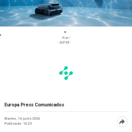
Aiper
- AIPER
Europa Press Comunicados
Martes, 16 junio 2026
Publicado: 16:23
Abri