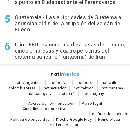
a punto en Budapest ante el Ferencvaros
Guatemala.- Las autoridades de Guatemala
anuncian el fin de la erupción del volcán de
Fuego
Irán.- EEUU sanciona a dos casas de cambio,
cinco empresas y cuatro personas del
sistema bancario "fantasma" de Irán
noti
mérica
notici
argentina
noti
bolivia
noti
brasil
noti
chile
colombia
press
noti
ecuador
noti
méxico
noti
panama
noti
paraguay
noti
perú
noti
uruguay
Acerca de notimerica.com
Aviso legal
Cumplimiento normativo
Política de cookies
Política de privacidad
Kiosko Google Play
Hemeroteca
Publicidad estatal