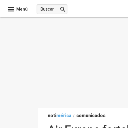
Menú
noti
mérica
/
comunicados