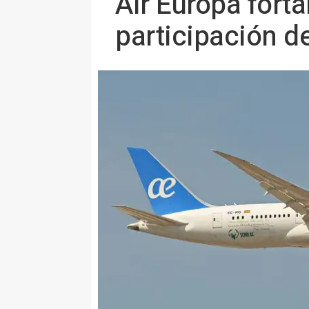
Air Europa forta
participación de