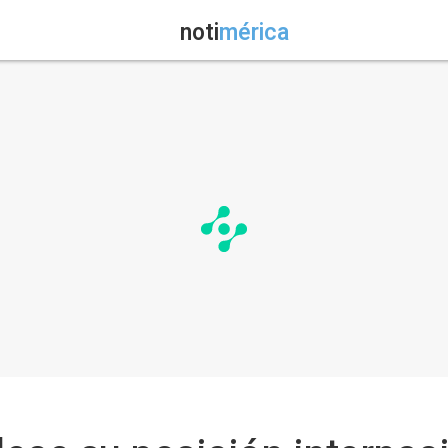
noti
mérica