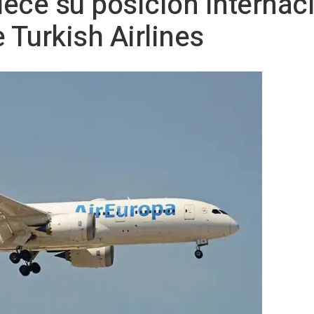
lece su posición internac
 Turkish Airlines