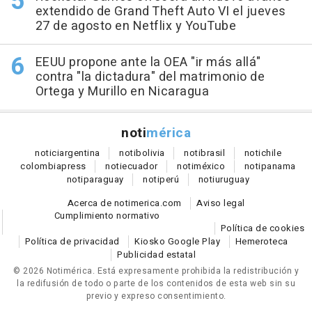
extendido de Grand Theft Auto VI el jueves
27 de agosto en Netflix y YouTube
EEUU propone ante la OEA "ir más allá"
contra "la dictadura" del matrimonio de
Ortega y Murillo en Nicaragua
noti
mérica
notici
argentina
noti
bolivia
noti
brasil
noti
chile
colombia
press
noti
ecuador
noti
méxico
noti
panama
noti
paraguay
noti
perú
noti
uruguay
Acerca de notimerica.com
Aviso legal
Cumplimiento normativo
Política de cookies
Política de privacidad
Kiosko Google Play
Hemeroteca
Publicidad estatal
© 2026 Notimérica.
Está expresamente prohibida la redistribución y
la redifusión de todo o parte de los contenidos de esta web sin su
previo y expreso consentimiento.