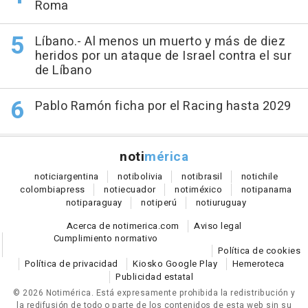
Roma
Líbano.- Al menos un muerto y más de diez
heridos por un ataque de Israel contra el sur
de Líbano
Pablo Ramón ficha por el Racing hasta 2029
noti
mérica
notici
argentina
noti
bolivia
noti
brasil
noti
chile
colombia
press
noti
ecuador
noti
méxico
noti
panama
noti
paraguay
noti
perú
noti
uruguay
Acerca de notimerica.com
Aviso legal
Cumplimiento normativo
Política de cookies
Política de privacidad
Kiosko Google Play
Hemeroteca
Publicidad estatal
© 2026 Notimérica.
Está expresamente prohibida la redistribución y
la redifusión de todo o parte de los contenidos de esta web sin su