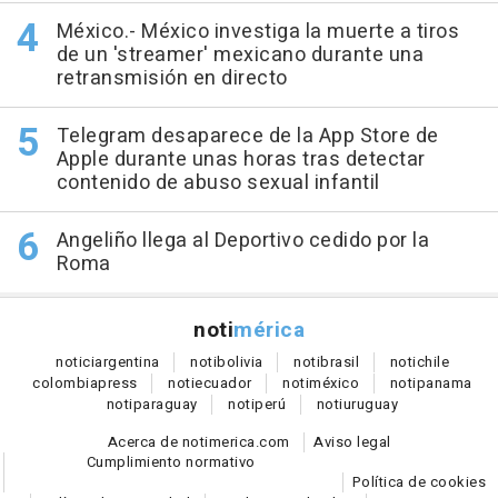
México.- México investiga la muerte a tiros
de un 'streamer' mexicano durante una
retransmisión en directo
Telegram desaparece de la App Store de
Apple durante unas horas tras detectar
contenido de abuso sexual infantil
Angeliño llega al Deportivo cedido por la
Roma
noti
mérica
notici
argentina
noti
bolivia
noti
brasil
noti
chile
colombia
press
noti
ecuador
noti
méxico
noti
panama
noti
paraguay
noti
perú
noti
uruguay
Acerca de notimerica.com
Aviso legal
Cumplimiento normativo
Política de cookies