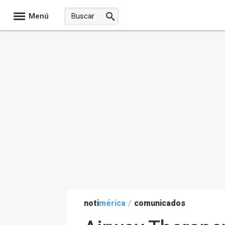
Menú
noti
mérica
/
comunicados