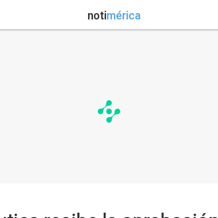
noti
mérica