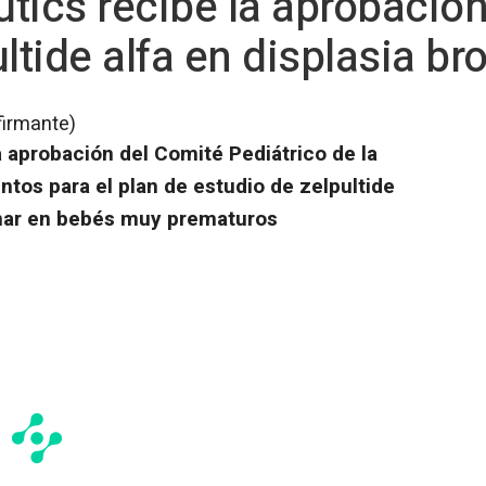
tics recibe la aprobación
ultide alfa en displasia 
firmante)
a aprobación del Comité Pediátrico de la
os para el plan de estudio de zelpultide
onar en bebés muy prematuros