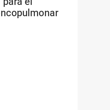
 para el
broncopulmonar