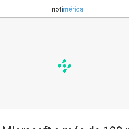
noti
mérica