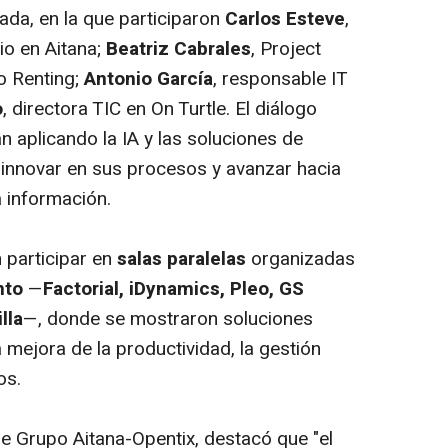
nada, en la que participaron
Carlos Esteve
,
io en Aitana;
Beatriz Cabrales
, Project
o Renting;
Antonio García
, responsable IT
o
, directora TIC en On Turtle. El diálogo
aplicando la IA y las soluciones de
, innovar en sus procesos y avanzar hacia
a información.
 participar en
salas paralelas
organizadas
nto
—
Factorial, iDynamics, Pleo, GS
lla
—, donde se mostraron soluciones
mejora de la productividad, la gestión
os.
 de Grupo Aitana-Opentix, destacó que "el