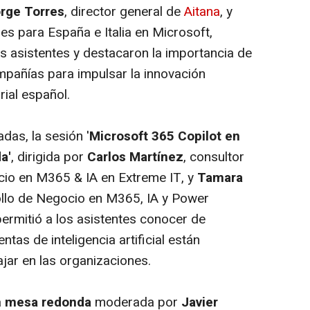
rge Torres
, director general de
Aitana
, y
les para España e Italia en Microsoft,
os asistentes y destacaron la importancia de
pañías para impulsar la innovación
rial español.
das, la sesión '
Microsoft 365 Copilot en
a'
, dirigida por
Carlos Martínez
, consultor
cio en M365 & IA en Extreme IT, y
Tamara
ollo de Negocio en M365, IA y Power
permitió a los asistentes conocer de
as de inteligencia artificial están
jar en las organizaciones.
a
mesa redonda
moderada por
Javier