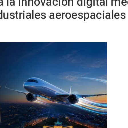
 la innovación digital me
dustriales aeroespaciales 