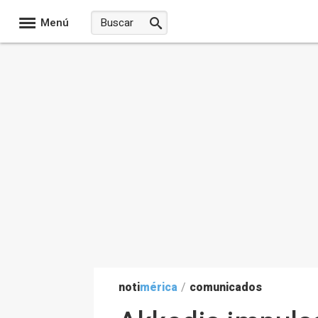
Menú
noti
mérica
/
comunicados