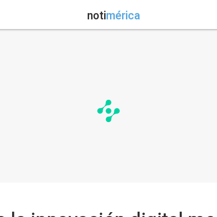
noti
mérica