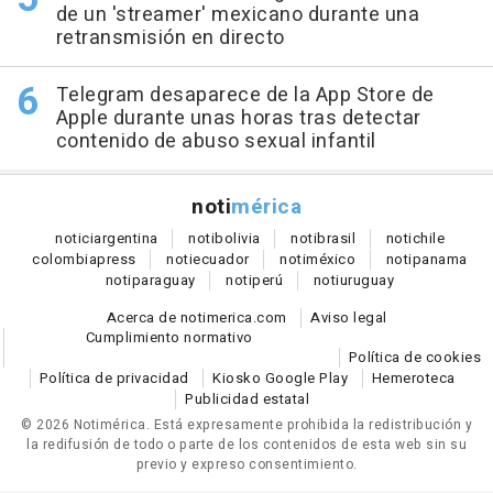
de un 'streamer' mexicano durante una
retransmisión en directo
Telegram desaparece de la App Store de
Apple durante unas horas tras detectar
contenido de abuso sexual infantil
noti
mérica
notici
argentina
noti
bolivia
noti
brasil
noti
chile
colombia
press
noti
ecuador
noti
méxico
noti
panama
noti
paraguay
noti
perú
noti
uruguay
Acerca de notimerica.com
Aviso legal
Cumplimiento normativo
Política de cookies
Política de privacidad
Kiosko Google Play
Hemeroteca
Publicidad estatal
© 2026 Notimérica.
Está expresamente prohibida la redistribución y
la redifusión de todo o parte de los contenidos de esta web sin su
previo y expreso consentimiento.