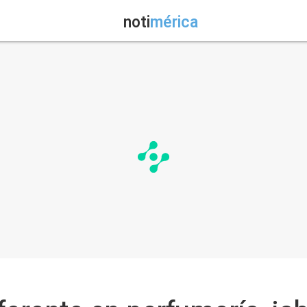
noti
mérica