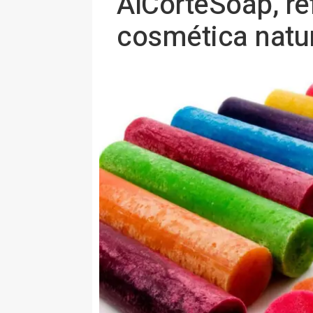
AlCorteSoap, re
cosmética natur