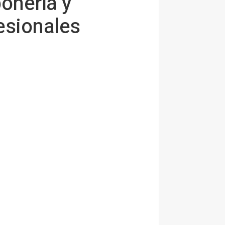
onería y
esionales