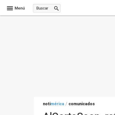
Menú
noti
mérica
/
comunicados