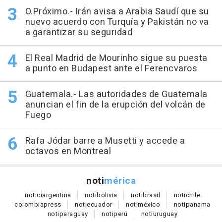
O.Próximo.- Irán avisa a Arabia Saudí que su
nuevo acuerdo con Turquía y Pakistán no va
a garantizar su seguridad
El Real Madrid de Mourinho sigue su puesta
a punto en Budapest ante el Ferencvaros
Guatemala.- Las autoridades de Guatemala
anuncian el fin de la erupción del volcán de
Fuego
Rafa Jódar barre a Musetti y accede a
octavos en Montreal
noti
mérica
notici
argentina
noti
bolivia
noti
brasil
noti
chile
colombia
press
noti
ecuador
noti
méxico
noti
panama
noti
paraguay
noti
perú
noti
uruguay