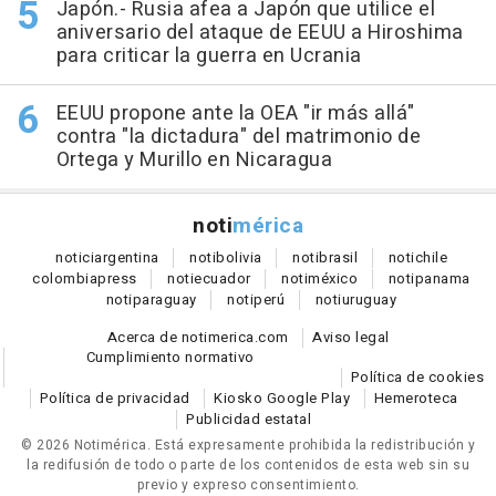
Japón.- Rusia afea a Japón que utilice el
aniversario del ataque de EEUU a Hiroshima
para criticar la guerra en Ucrania
EEUU propone ante la OEA "ir más allá"
contra "la dictadura" del matrimonio de
Ortega y Murillo en Nicaragua
noti
mérica
notici
argentina
noti
bolivia
noti
brasil
noti
chile
colombia
press
noti
ecuador
noti
méxico
noti
panama
noti
paraguay
noti
perú
noti
uruguay
Acerca de notimerica.com
Aviso legal
Cumplimiento normativo
Política de cookies
Política de privacidad
Kiosko Google Play
Hemeroteca
Publicidad estatal
© 2026 Notimérica.
Está expresamente prohibida la redistribución y
la redifusión de todo o parte de los contenidos de esta web sin su
previo y expreso consentimiento.