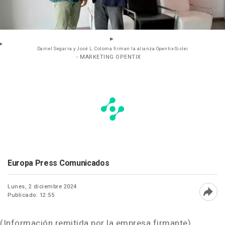
Daniel Segarra y José L. Coloma firman la alianza Opentix-Sislei
- MARKETING OPENTIX
Europa Press Comunicados
Lunes, 2 diciembre 2024
Publicado: 12:55
Abri
(Información remitida por la empresa firmante)