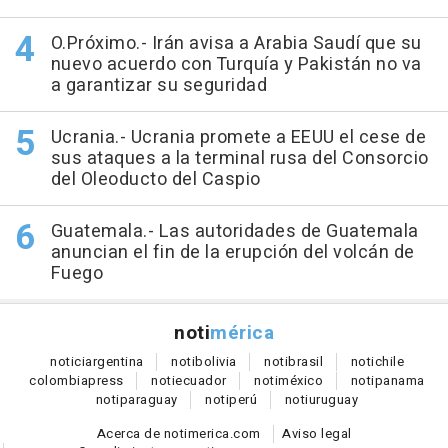
O.Próximo.- Irán avisa a Arabia Saudí que su
nuevo acuerdo con Turquía y Pakistán no va
a garantizar su seguridad
Ucrania.- Ucrania promete a EEUU el cese de
sus ataques a la terminal rusa del Consorcio
del Oleoducto del Caspio
Guatemala.- Las autoridades de Guatemala
anuncian el fin de la erupción del volcán de
Fuego
noti
mérica
notici
argentina
noti
bolivia
noti
brasil
noti
chile
colombia
press
noti
ecuador
noti
méxico
noti
panama
noti
paraguay
noti
perú
noti
uruguay
Acerca de notimerica.com
Aviso legal