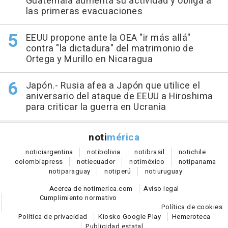
Guatemala aumenta su actividad y obliga a
las primeras evacuaciones
EEUU propone ante la OEA "ir más allá"
contra "la dictadura" del matrimonio de
Ortega y Murillo en Nicaragua
Japón.- Rusia afea a Japón que utilice el
aniversario del ataque de EEUU a Hiroshima
para criticar la guerra en Ucrania
noti
mérica
notici
argentina
noti
bolivia
noti
brasil
noti
chile
colombia
press
noti
ecuador
noti
méxico
noti
panama
noti
paraguay
noti
perú
noti
uruguay
Acerca de notimerica.com
Aviso legal
Cumplimiento normativo
Política de cookies
Política de privacidad
Kiosko Google Play
Hemeroteca
Publicidad estatal