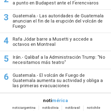
a punto en Budapest ante el Ferencvaros
Guatemala.- Las autoridades de Guatemala
anuncian el fin de la erupción del volcán de
Fuego
Rafa Jódar barre a Musetti y accede a
octavos en Montreal
Irán.- Qalibaf a la Administración Trump: "No
necesitamos más teatro"
Guatemala.- El volcán de Fuego de
Guatemala aumenta su actividad y obliga a
las primeras evacuaciones
noti
mérica
notici
argentina
noti
bolivia
noti
brasil
noti
chile