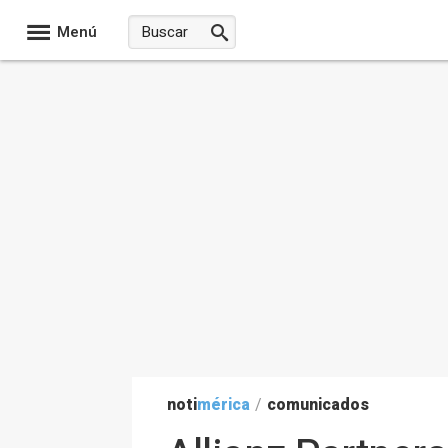
Menú
noti
mérica
/
comunicados