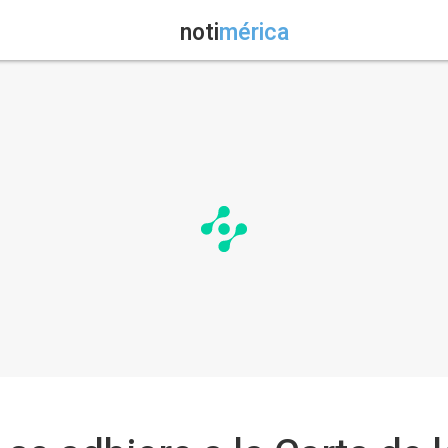
noti
mérica