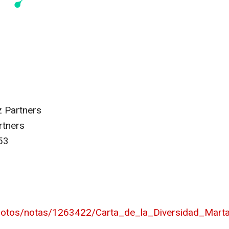
z Partners
rtners
53
/photos/notas/1263422/Carta_de_la_Diversidad_Ma