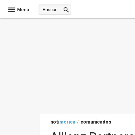
Menú
noti
mérica
/
comunicados