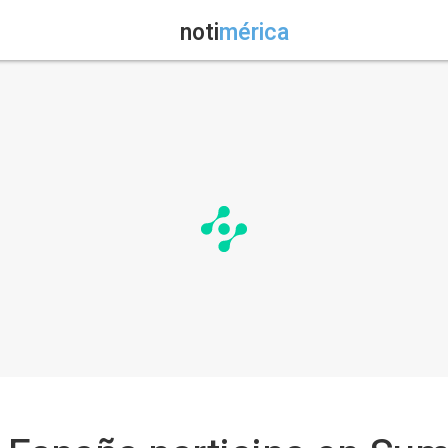
noti
mérica