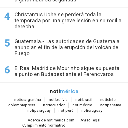
Christantus Uche se perderá toda la
temporada por una grave lesión en su rodilla
derecha
Guatemala.- Las autoridades de Guatemala
anuncian el fin de la erupción del volcán de
Fuego
El Real Madrid de Mourinho sigue su puesta
a punto en Budapest ante el Ferencvaros
noti
mérica
notici
argentina
noti
bolivia
noti
brasil
noti
chile
colombia
press
noti
ecuador
noti
méxico
noti
panama
noti
paraguay
noti
perú
noti
uruguay
Acerca de notimerica.com
Aviso legal
Cumplimiento normativo