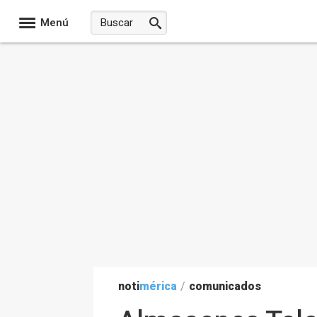
Menú
noti
mérica
/
comunicados