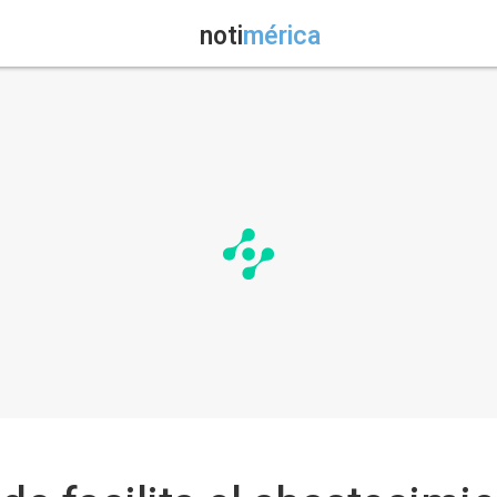
noti
mérica