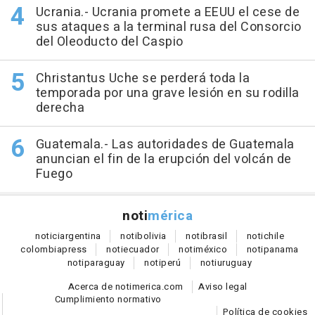
Ucrania.- Ucrania promete a EEUU el cese de
sus ataques a la terminal rusa del Consorcio
del Oleoducto del Caspio
Christantus Uche se perderá toda la
temporada por una grave lesión en su rodilla
derecha
Guatemala.- Las autoridades de Guatemala
anuncian el fin de la erupción del volcán de
Fuego
noti
mérica
notici
argentina
noti
bolivia
noti
brasil
noti
chile
colombia
press
noti
ecuador
noti
méxico
noti
panama
noti
paraguay
noti
perú
noti
uruguay
Acerca de notimerica.com
Aviso legal
Cumplimiento normativo
Política de cookies