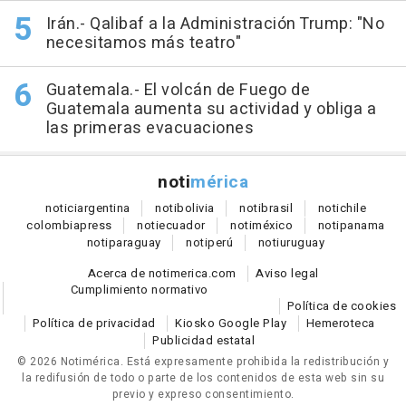
Irán.- Qalibaf a la Administración Trump: "No
necesitamos más teatro"
Guatemala.- El volcán de Fuego de
Guatemala aumenta su actividad y obliga a
las primeras evacuaciones
noti
mérica
notici
argentina
noti
bolivia
noti
brasil
noti
chile
colombia
press
noti
ecuador
noti
méxico
noti
panama
noti
paraguay
noti
perú
noti
uruguay
Acerca de notimerica.com
Aviso legal
Cumplimiento normativo
Política de cookies
Política de privacidad
Kiosko Google Play
Hemeroteca
Publicidad estatal
© 2026 Notimérica.
Está expresamente prohibida la redistribución y
la redifusión de todo o parte de los contenidos de esta web sin su
previo y expreso consentimiento.