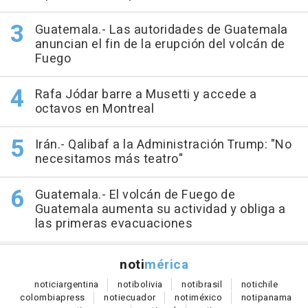
Guatemala.- Las autoridades de Guatemala
anuncian el fin de la erupción del volcán de
Fuego
Rafa Jódar barre a Musetti y accede a
octavos en Montreal
Irán.- Qalibaf a la Administración Trump: "No
necesitamos más teatro"
Guatemala.- El volcán de Fuego de
Guatemala aumenta su actividad y obliga a
las primeras evacuaciones
noti
mérica
notici
argentina
noti
bolivia
noti
brasil
noti
chile
colombia
press
noti
ecuador
noti
méxico
noti
panama