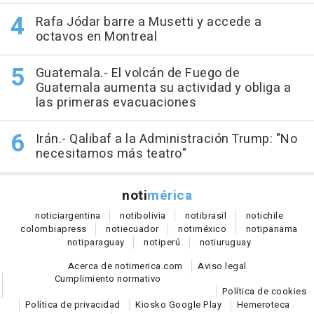
Rafa Jódar barre a Musetti y accede a
octavos en Montreal
Guatemala.- El volcán de Fuego de
Guatemala aumenta su actividad y obliga a
las primeras evacuaciones
Irán.- Qalibaf a la Administración Trump: "No
necesitamos más teatro"
noti
mérica
notici
argentina
noti
bolivia
noti
brasil
noti
chile
colombia
press
noti
ecuador
noti
méxico
noti
panama
noti
paraguay
noti
perú
noti
uruguay
Acerca de notimerica.com
Aviso legal
Cumplimiento normativo
Política de cookies
Política de privacidad
Kiosko Google Play
Hemeroteca