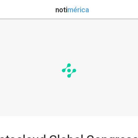
noti
mérica