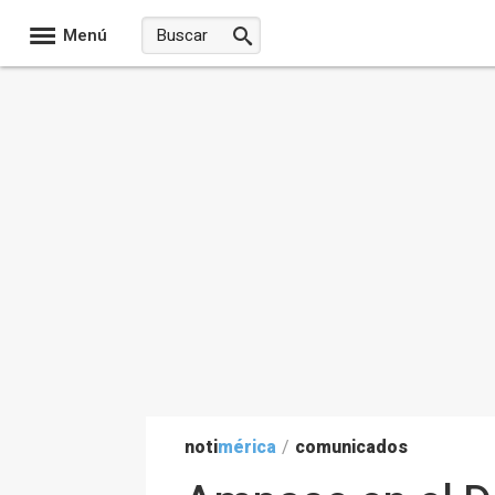
Menú
noti
mérica
/
comunicados