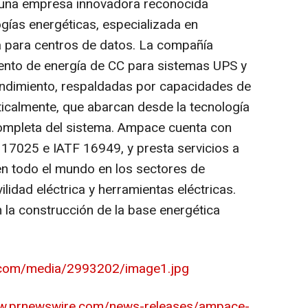
una empresa innovadora reconocida
ías energéticas, especializada en
ca para centros de datos. La compañía
nto de energía de CC para sistemas UPS y
endimiento, respaldadas por capacidades de
ticalmente, que abarcan desde la tecnología
completa del sistema. Ampace cuenta con
17025 e IATF 16949, y presta servicios a
en todo el mundo en los sectores de
idad eléctrica y herramientas eléctricas.
a construcción de la base energética
.com/media/2993202/image1.jpg
ww.prnewswire.com/news-releases/ampace-