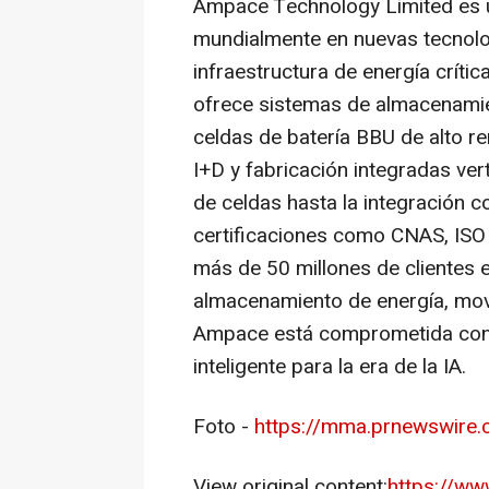
Ampace Technology Limited es 
mundialmente en nuevas tecnolog
infraestructura de energía críti
ofrece sistemas de almacenamie
celdas de batería BBU de alto r
I+D y fabricación integradas ver
de celdas hasta la integración 
certificaciones como CNAS, ISO 
más de 50 millones de clientes 
almacenamiento de energía, movil
Ampace está comprometida con l
inteligente para la era de la IA.
Foto -
https://mma.prnewswire
View original content:
https://w