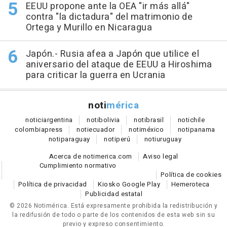
EEUU propone ante la OEA "ir más allá"
contra "la dictadura" del matrimonio de
Ortega y Murillo en Nicaragua
Japón.- Rusia afea a Japón que utilice el
aniversario del ataque de EEUU a Hiroshima
para criticar la guerra en Ucrania
noti
mérica
notici
argentina
noti
bolivia
noti
brasil
noti
chile
colombia
press
noti
ecuador
noti
méxico
noti
panama
noti
paraguay
noti
perú
noti
uruguay
Acerca de notimerica.com
Aviso legal
Cumplimiento normativo
Política de cookies
Política de privacidad
Kiosko Google Play
Hemeroteca
Publicidad estatal
© 2026 Notimérica.
Está expresamente prohibida la redistribución y
la redifusión de todo o parte de los contenidos de esta web sin su
previo y expreso consentimiento.