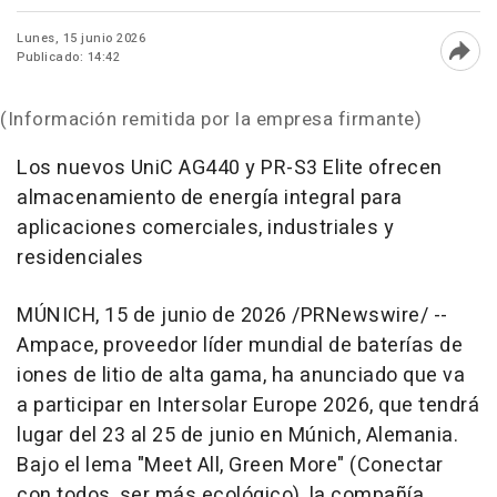
Lunes, 15 junio 2026
Publicado: 14:42
Abri
(Información remitida por la empresa firmante)
Los nuevos UniC AG440 y PR-S3 Elite ofrecen
almacenamiento de energía integral para
aplicaciones comerciales, industriales y
residenciales
MÚNICH
,
15 de junio de 2026
/PRNewswire/ --
Ampace, proveedor líder mundial de baterías de
iones de litio de alta gama, ha anunciado que va
a participar en Intersolar Europe 2026, que tendrá
lugar del 23 al 25 de junio en Múnich, Alemania.
Bajo el lema "Meet All, Green More" (Conectar
con todos, ser más ecológico), la compañía