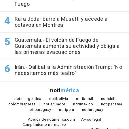
Fuego
Rafa Jódar barre a Musetti y accede a
octavos en Montreal
Guatemala.- El volcán de Fuego de
Guatemala aumenta su actividad y obliga a
las primeras evacuaciones
Irán.- Qalibaf a la Administración Trump: "No
necesitamos más teatro"
noti
mérica
notici
argentina
noti
bolivia
noti
brasil
noti
chile
colombia
press
noti
ecuador
noti
méxico
noti
panama
noti
paraguay
noti
perú
noti
uruguay
Acerca de notimerica.com
Aviso legal
Cumplimiento normativo