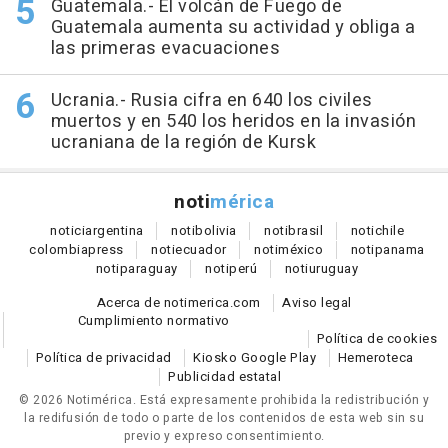
Guatemala.- El volcán de Fuego de
Guatemala aumenta su actividad y obliga a
las primeras evacuaciones
Ucrania.- Rusia cifra en 640 los civiles
muertos y en 540 los heridos en la invasión
ucraniana de la región de Kursk
noti
mérica
notici
argentina
noti
bolivia
noti
brasil
noti
chile
colombia
press
noti
ecuador
noti
méxico
noti
panama
noti
paraguay
noti
perú
noti
uruguay
Acerca de notimerica.com
Aviso legal
Cumplimiento normativo
Política de cookies
Política de privacidad
Kiosko Google Play
Hemeroteca
Publicidad estatal
© 2026 Notimérica.
Está expresamente prohibida la redistribución y
la redifusión de todo o parte de los contenidos de esta web sin su
previo y expreso consentimiento.