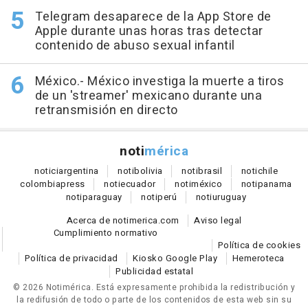
Telegram desaparece de la App Store de
Apple durante unas horas tras detectar
contenido de abuso sexual infantil
México.- México investiga la muerte a tiros
de un 'streamer' mexicano durante una
retransmisión en directo
noti
mérica
notici
argentina
noti
bolivia
noti
brasil
noti
chile
colombia
press
noti
ecuador
noti
méxico
noti
panama
noti
paraguay
noti
perú
noti
uruguay
Acerca de notimerica.com
Aviso legal
Cumplimiento normativo
Política de cookies
Política de privacidad
Kiosko Google Play
Hemeroteca
Publicidad estatal
© 2026 Notimérica.
Está expresamente prohibida la redistribución y
la redifusión de todo o parte de los contenidos de esta web sin su