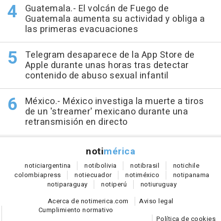
Guatemala.- El volcán de Fuego de
Guatemala aumenta su actividad y obliga a
las primeras evacuaciones
Telegram desaparece de la App Store de
Apple durante unas horas tras detectar
contenido de abuso sexual infantil
México.- México investiga la muerte a tiros
de un 'streamer' mexicano durante una
retransmisión en directo
noti
mérica
notici
argentina
noti
bolivia
noti
brasil
noti
chile
colombia
press
noti
ecuador
noti
méxico
noti
panama
noti
paraguay
noti
perú
noti
uruguay
Acerca de notimerica.com
Aviso legal
Cumplimiento normativo
Política de cookies