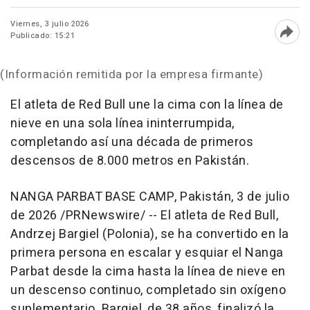
Viernes, 3 julio 2026
Publicado: 15:21
Abri
(Información remitida por la empresa firmante)
El atleta de Red Bull une la cima con la línea de
nieve en una sola línea ininterrumpida,
completando así una década de primeros
descensos de 8.000 metros en Pakistán.
NANGA PARBAT BASE CAMP, Pakistán
,
3 de julio
de 2026
/PRNewswire/ -- El atleta de Red Bull,
Andrzej Bargiel (Polonia), se ha convertido en la
primera persona en escalar y esquiar el Nanga
Parbat desde la cima hasta la línea de nieve en
un descenso continuo, completado sin oxígeno
suplementario. Bargiel, de 38 años, finalizó la