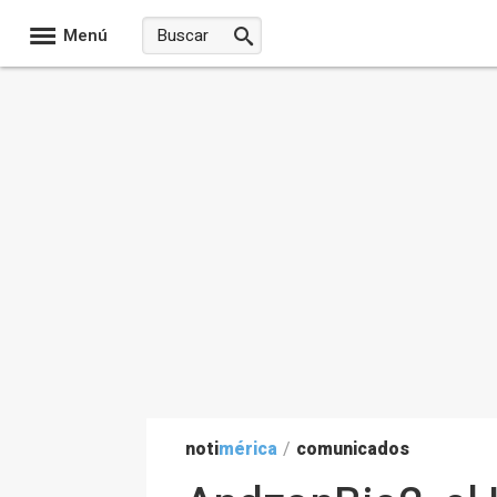
Menú
noti
mérica
/
comunicados