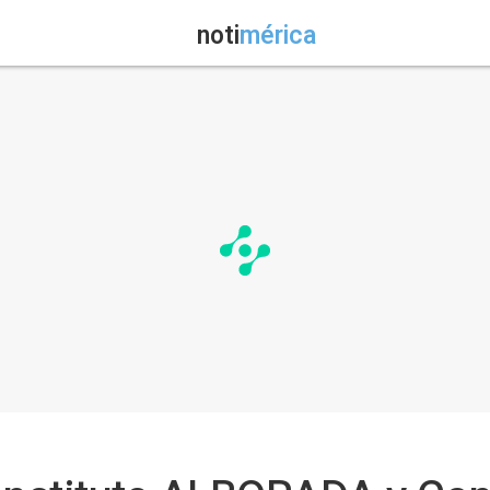
noti
mérica