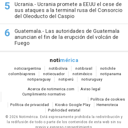
Ucrania.- Ucrania promete a EEUU el cese de
sus ataques a la terminal rusa del Consorcio
del Oleoducto del Caspio
Guatemala.- Las autoridades de Guatemala
anuncian el fin de la erupción del volcán de
Fuego
noti
mérica
notici
argentina
noti
bolivia
noti
brasil
noti
chile
colombia
press
noti
ecuador
noti
méxico
noti
panama
noti
paraguay
noti
perú
noti
uruguay
Acerca de notimerica.com
Aviso legal
Cumplimiento normativo
Política de cookies
Política de privacidad
Kiosko Google Play
Hemeroteca
Publicidad estatal
© 2026 Notimérica.
Está expresamente prohibida la redistribución y
la redifusión de todo o parte de los contenidos de esta web sin su
previo y expreso consentimiento.