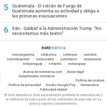
Guatemala.- El volcán de Fuego de
Guatemala aumenta su actividad y obliga a
las primeras evacuaciones
Irán.- Qalibaf a la Administración Trump: "No
necesitamos más teatro"
noti
mérica
notici
argentina
noti
bolivia
noti
brasil
noti
chile
colombia
press
noti
ecuador
noti
méxico
noti
panama
noti
paraguay
noti
perú
noti
uruguay
Acerca de notimerica.com
Aviso legal
Cumplimiento normativo
Política de cookies
Política de privacidad
Kiosko Google Play
Hemeroteca
Publicidad estatal
© 2026 Notimérica.
Está expresamente prohibida la redistribución y
la redifusión de todo o parte de los contenidos de esta web sin su
previo y expreso consentimiento.