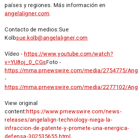
países y regiones. Más información en
angelaligner.com
.
Contacto de medios:
Sue
Kolb
sue.kolb@angelaligner.com
Vídeo -
https://www.youtube.com/watch?
v=YU8oj_0_CGs
Foto -
https://mma.prnewswire.com/media/2754775/Angel
-
https://mma.prnewswire.com/media/2277102/Ange
View original
content:
https://www.prnewswire.com/news-
releases/angelalign-technology-niega-la-
infraccion-de-patente-y-promete-una-energica-
defensa-302535655.html