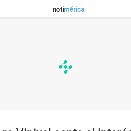
noti
mérica