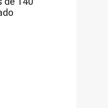
s de 140
tado