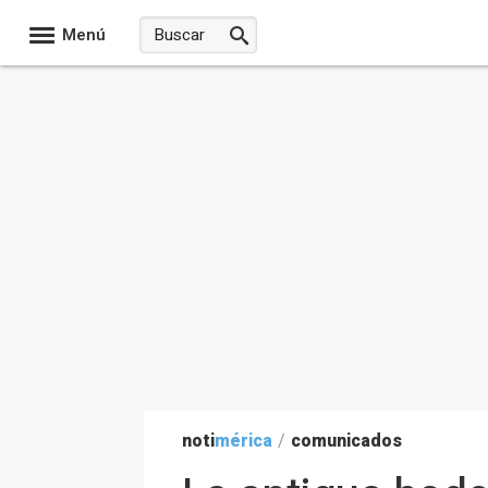
Menú
noti
mérica
/
comunicados