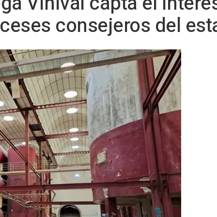
ga Vinival capta el interé
nceses consejeros del es