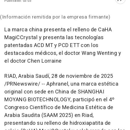
Publicado: 03:03
Abri
(Información remitida por la empresa firmante)
La marca china presenta el relleno de CaHA
MagiCCrystal y presenta las tecnologías
patentadas ACD MT y PCD ETT con los
destacados médicos, el doctor
Wang Wenting
y
el doctor
Chen Lorraine
RIAD, Arabia Saudí
,
28 de noviembre de 2025
/PRNewswire/ -- Aphranel, una marca estética
original con sede en
China
de
SHANGHAI
MOYANG BIOTECHNOLOGY, participó en el 4º
Congreso Científico de Medicina Estética de
Arabia Saudita (SAAM 2025) en Riad,
presentando su relleno de hidroxiapatita de