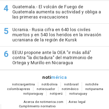
Guatemala.- El volcán de Fuego de
Guatemala aumenta su actividad y obliga a
las primeras evacuaciones
Ucrania.- Rusia cifra en 640 los civiles
muertos y en 540 los heridos en la invasión
ucraniana de la región de Kursk
EEUU propone ante la OEA "ir más allá"
contra "la dictadura" del matrimonio de
Ortega y Murillo en Nicaragua
noti
mérica
notici
argentina
noti
bolivia
noti
brasil
noti
chile
colombia
press
noti
ecuador
noti
méxico
noti
panama
noti
paraguay
noti
perú
noti
uruguay
Acerca de notimerica.com
Aviso legal
Cumplimiento normativo