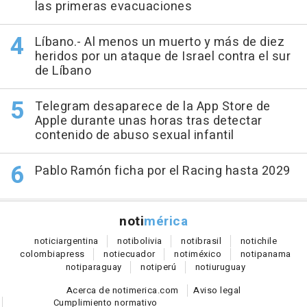
las primeras evacuaciones
Líbano.- Al menos un muerto y más de diez
heridos por un ataque de Israel contra el sur
de Líbano
Telegram desaparece de la App Store de
Apple durante unas horas tras detectar
contenido de abuso sexual infantil
Pablo Ramón ficha por el Racing hasta 2029
noti
mérica
notici
argentina
noti
bolivia
noti
brasil
noti
chile
colombia
press
noti
ecuador
noti
méxico
noti
panama
noti
paraguay
noti
perú
noti
uruguay
Acerca de notimerica.com
Aviso legal
Cumplimiento normativo