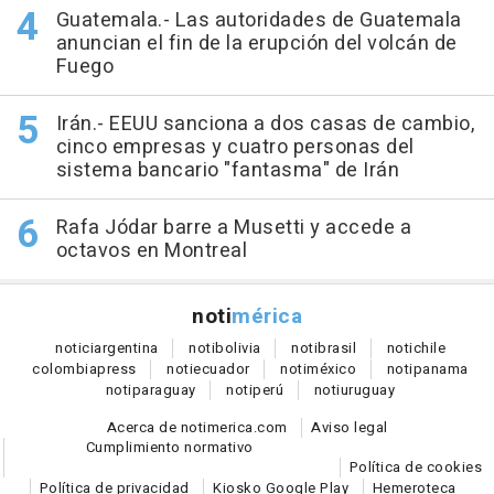
Guatemala.- Las autoridades de Guatemala
anuncian el fin de la erupción del volcán de
Fuego
Irán.- EEUU sanciona a dos casas de cambio,
cinco empresas y cuatro personas del
sistema bancario "fantasma" de Irán
Rafa Jódar barre a Musetti y accede a
octavos en Montreal
noti
mérica
notici
argentina
noti
bolivia
noti
brasil
noti
chile
colombia
press
noti
ecuador
noti
méxico
noti
panama
noti
paraguay
noti
perú
noti
uruguay
Acerca de notimerica.com
Aviso legal
Cumplimiento normativo
Política de cookies
Política de privacidad
Kiosko Google Play
Hemeroteca