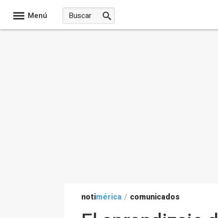
Menú
noti
mérica
/
comunicados