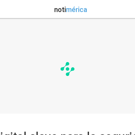
noti
mérica