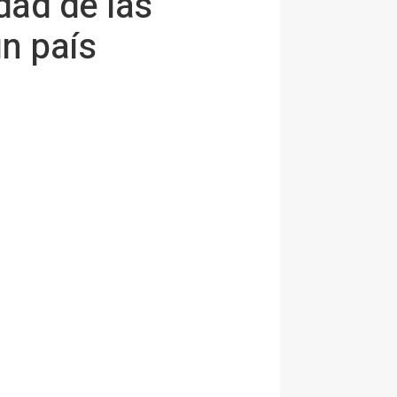
idad de las
n país