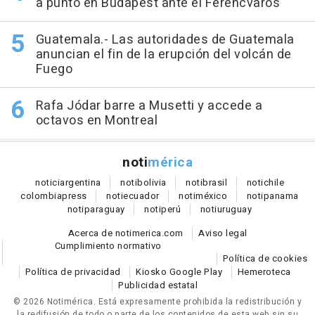
a punto en Budapest ante el Ferencvaros
Guatemala.- Las autoridades de Guatemala
anuncian el fin de la erupción del volcán de
Fuego
Rafa Jódar barre a Musetti y accede a
octavos en Montreal
noti
mérica
notici
argentina
noti
bolivia
noti
brasil
noti
chile
colombia
press
noti
ecuador
noti
méxico
noti
panama
noti
paraguay
noti
perú
noti
uruguay
Acerca de notimerica.com
Aviso legal
Cumplimiento normativo
Política de cookies
Política de privacidad
Kiosko Google Play
Hemeroteca
Publicidad estatal
© 2026 Notimérica.
Está expresamente prohibida la redistribución y
la redifusión de todo o parte de los contenidos de esta web sin su