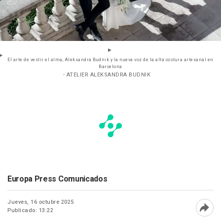
El arte de vestir el alma, Aleksandra Budnik y la nueva voz de la alta costura artesanal en
Barcelona
- ATELIER ALEKSANDRA BUDNIK
Europa Press Comunicados
Jueves, 16 octubre 2025
Publicado: 13:22
Abri