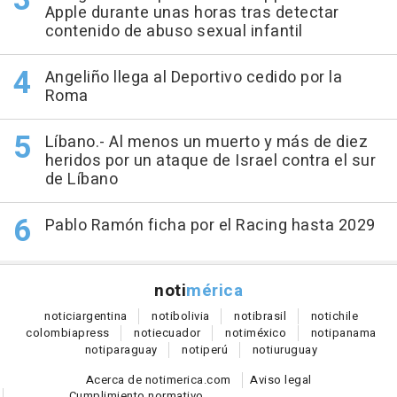
Apple durante unas horas tras detectar
contenido de abuso sexual infantil
Angeliño llega al Deportivo cedido por la
Roma
Líbano.- Al menos un muerto y más de diez
heridos por un ataque de Israel contra el sur
de Líbano
Pablo Ramón ficha por el Racing hasta 2029
noti
mérica
notici
argentina
noti
bolivia
noti
brasil
noti
chile
colombia
press
noti
ecuador
noti
méxico
noti
panama
noti
paraguay
noti
perú
noti
uruguay
Acerca de notimerica.com
Aviso legal
Cumplimiento normativo