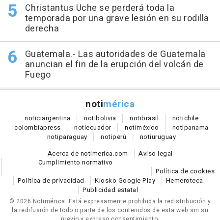
Christantus Uche se perderá toda la
temporada por una grave lesión en su rodilla
derecha
Guatemala.- Las autoridades de Guatemala
anuncian el fin de la erupción del volcán de
Fuego
noti
mérica
notici
argentina
noti
bolivia
noti
brasil
noti
chile
colombia
press
noti
ecuador
noti
méxico
noti
panama
noti
paraguay
noti
perú
noti
uruguay
Acerca de notimerica.com
Aviso legal
Cumplimiento normativo
Política de cookies
Política de privacidad
Kiosko Google Play
Hemeroteca
Publicidad estatal
© 2026 Notimérica.
Está expresamente prohibida la redistribución y
la redifusión de todo o parte de los contenidos de esta web sin su
previo y expreso consentimiento.