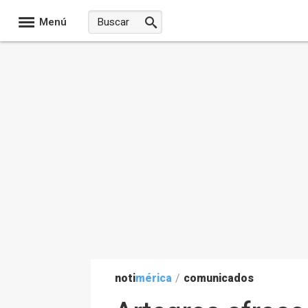
Menú
noti
mérica
/
comunicados