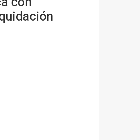
ca con
iquidación