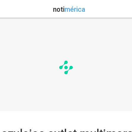
noti
mérica