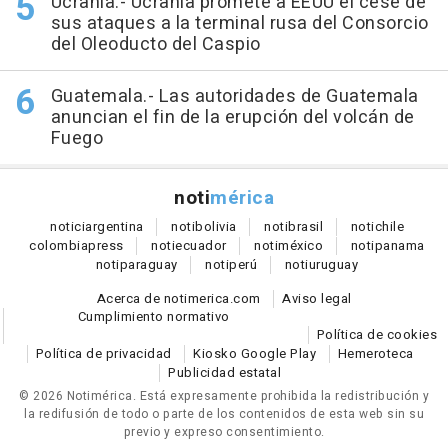
Ucrania.- Ucrania promete a EEUU el cese de
sus ataques a la terminal rusa del Consorcio
del Oleoducto del Caspio
Guatemala.- Las autoridades de Guatemala
anuncian el fin de la erupción del volcán de
Fuego
noti
mérica
notici
argentina
noti
bolivia
noti
brasil
noti
chile
colombia
press
noti
ecuador
noti
méxico
noti
panama
noti
paraguay
noti
perú
noti
uruguay
Acerca de notimerica.com
Aviso legal
Cumplimiento normativo
Política de cookies
Política de privacidad
Kiosko Google Play
Hemeroteca
Publicidad estatal
© 2026 Notimérica.
Está expresamente prohibida la redistribución y
la redifusión de todo o parte de los contenidos de esta web sin su
previo y expreso consentimiento.